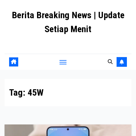
Skip
Berita Breaking News | Update
to
content
Setiap Menit
premanlife.biz.id
Tag:
45W