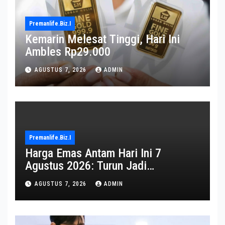
Premanlife.biz.i
Kemarin Melesat Tinggi, Hari Ini
Ambles Rp29.000
AGUSTUS 7, 2026
ADMIN
Premanlife.biz.i
Harga Emas Antam Hari Ini 7
Agustus 2026: Turun Jadi
Rp2.650.000
AGUSTUS 7, 2026
ADMIN