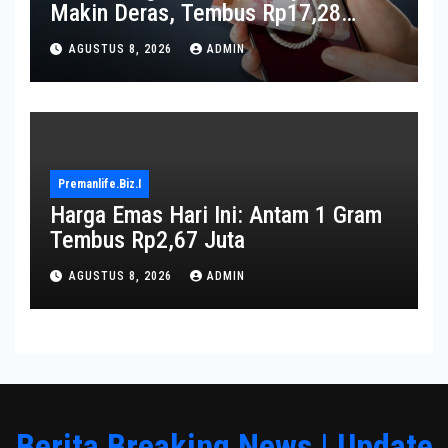
Makin Deras, Tembus Rp17,28
Triliun per Juni 2026
AGUSTUS 8, 2026
ADMIN
Premanlife.biz.i
Harga Emas Hari Ini: Antam 1 Gram
Tembus Rp2,67 Juta
AGUSTUS 8, 2026
ADMIN
Berita Breaking News | Update