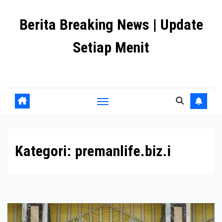
Skip
Berita Breaking News | Update
to
content
Setiap Menit
premanlife.biz.id
Kategori:
premanlife.biz.i