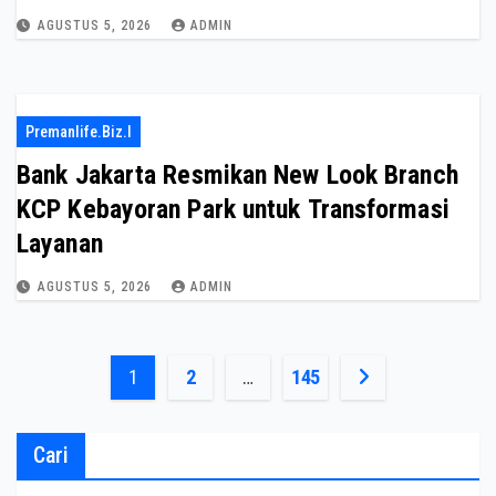
AGUSTUS 5, 2026
ADMIN
Premanlife.biz.i
Bank Jakarta Resmikan New Look Branch
KCP Kebayoran Park untuk Transformasi
Layanan
AGUSTUS 5, 2026
ADMIN
Paginasi
1
2
…
145
pos
Cari