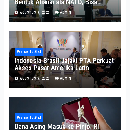
Bentuk Aliansi ala NATO, Bisa
Terseret dalam Perang Iran?
AGUSTUS 9, 2026
ADMIN
Premanlife.biz.i
Indonesia-Brasil Jajaki PTA Perkuat
Akses Pasar Amerika Latin
AGUSTUS 9, 2026
ADMIN
Premanlife.biz.i
Dana Asing Masuk ke Pinjol RI