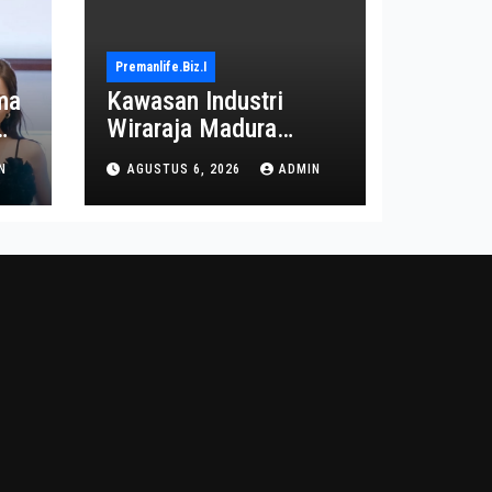
Premanlife.biz.i
ma
Kawasan Industri
Wiraraja Madura
on
Diproyeksi Jadi Pusat
N
AGUSTUS 6, 2026
ADMIN
Ekonomi Baru