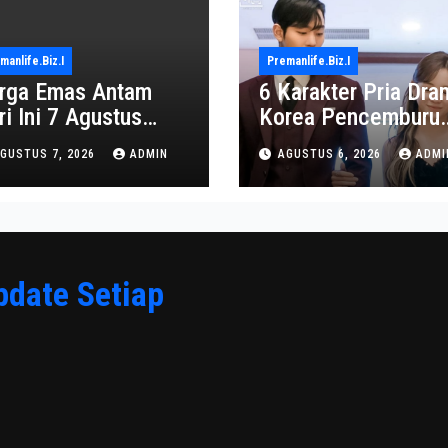
manlife.biz.i
Premanlife.biz.i
rga Emas Antam
6 Karakter Pria Dra
ri Ini 7 Agustus
Korea Pencemburu
26: Turun Jadi
Berat, Bikin Penont
GUSTUS 7, 2026
ADMIN
AGUSTUS 6, 2026
ADMI
2.650.000
Gemas
pdate Setiap