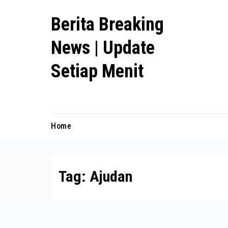
Skip
Berita Breaking
to
content
News | Update
Setiap Menit
premanlife.biz.id
Home
Tag:
Ajudan