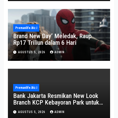
Premanlife.biz.i
Brand New Day’ Meledak, Raup
Rp17 Triliun dalam 6 Hari
AGUSTUS 5, 2026
ADMIN
Premanlife.biz.i
Bank Jakarta Resmikan New Look
Branch KCP Kebayoran Park untuk
Transformasi Layanan
AGUSTUS 5, 2026
ADMIN