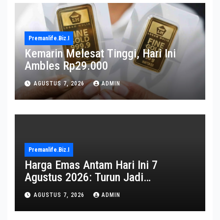
Premanlife.biz.i
Kemarin Melesat Tinggi, Hari Ini
Ambles Rp29.000
AGUSTUS 7, 2026
ADMIN
Premanlife.biz.i
Harga Emas Antam Hari Ini 7
Agustus 2026: Turun Jadi
Rp2.650.000
AGUSTUS 7, 2026
ADMIN