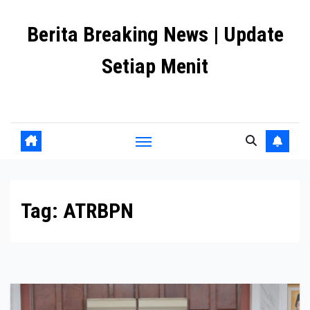
Skip
Berita Breaking News | Update
to
content
Setiap Menit
premanlife.biz.id
Tag:
ATRBPN