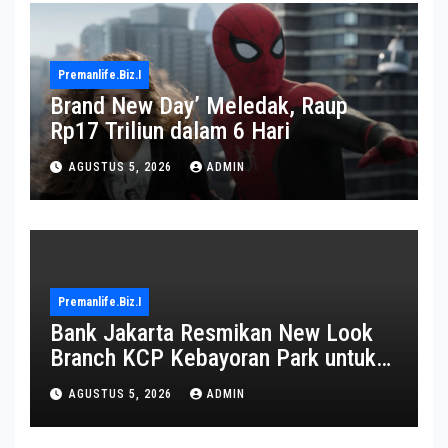
Premanlife.biz.i
Brand New Day’ Meledak, Raup
Rp17 Triliun dalam 6 Hari
AGUSTUS 5, 2026
ADMIN
Premanlife.biz.i
Bank Jakarta Resmikan New Look
Branch KCP Kebayoran Park untuk
Transformasi Layanan
AGUSTUS 5, 2026
ADMIN