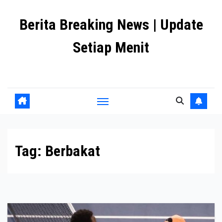
Skip
Berita Breaking News | Update
to
content
Setiap Menit
premanlife.biz.id
Tag:
Berbakat