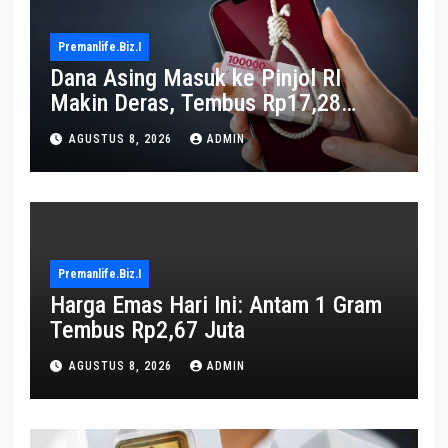
Premanlife.biz.i
Dana Asing Masuk ke Pinjol RI
Makin Deras, Tembus Rp17,28
Triliun per Juni 2026
AGUSTUS 8, 2026
ADMIN
Premanlife.biz.i
Harga Emas Hari Ini: Antam 1 Gram
Tembus Rp2,67 Juta
AGUSTUS 8, 2026
ADMIN