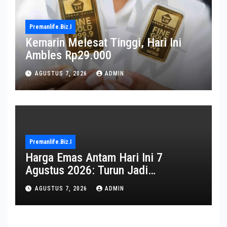
Premanlife.biz.i
Kemarin Melesat Tinggi, Hari Ini
Ambles Rp29.000
AGUSTUS 7, 2026
ADMIN
Premanlife.biz.i
Harga Emas Antam Hari Ini 7
Agustus 2026: Turun Jadi
Rp2.650.000
AGUSTUS 7, 2026
ADMIN