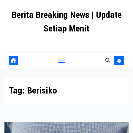
Skip
Berita Breaking News | Update
to
content
Setiap Menit
premanlife.biz.id
Tag:
Berisiko