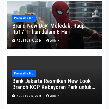
Premanlife.biz.i
Brand New Day’ Meledak, Raup
Rp17 Triliun dalam 6 Hari
AGUSTUS 5, 2026
ADMIN
Premanlife.biz.i
Bank Jakarta Resmikan New Look
Branch KCP Kebayoran Park untuk
Transformasi Layanan
AGUSTUS 5, 2026
ADMIN