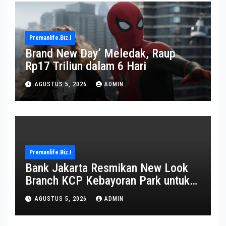
Premanlife.biz.i
Brand New Day’ Meledak, Raup
Rp17 Triliun dalam 6 Hari
AGUSTUS 5, 2026
ADMIN
Premanlife.biz.i
Bank Jakarta Resmikan New Look
Branch KCP Kebayoran Park untuk
Transformasi Layanan
AGUSTUS 5, 2026
ADMIN