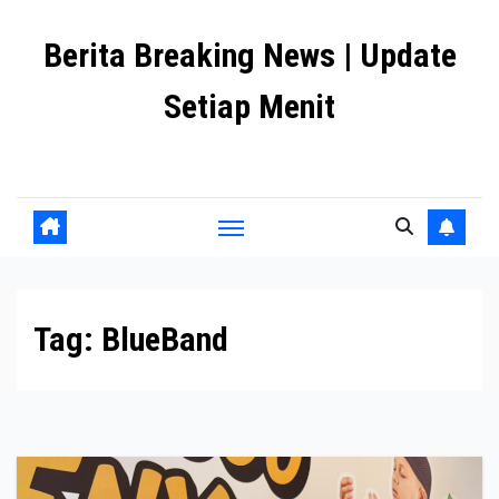
Skip
Berita Breaking News | Update
to
content
Setiap Menit
premanlife.biz.id
Tag:
BlueBand