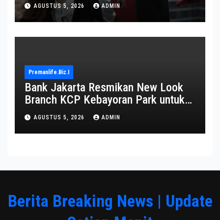
AGUSTUS 5, 2026
ADMIN
Premanlife.biz.i
Bank Jakarta Resmikan New Look
Branch KCP Kebayoran Park untuk
Transformasi Layanan
AGUSTUS 5, 2026
ADMIN
Berita Breaking News | Update