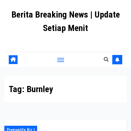
Skip
Berita Breaking News | Update
to
content
Setiap Menit
premanlife.biz.id
Tag:
Burnley
Premanlife.biz.i