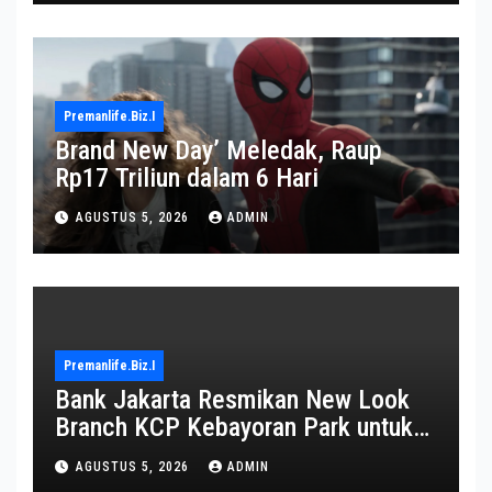
Premanlife.biz.i
Brand New Day’ Meledak, Raup
Rp17 Triliun dalam 6 Hari
AGUSTUS 5, 2026
ADMIN
Premanlife.biz.i
Bank Jakarta Resmikan New Look
Branch KCP Kebayoran Park untuk
Transformasi Layanan
AGUSTUS 5, 2026
ADMIN