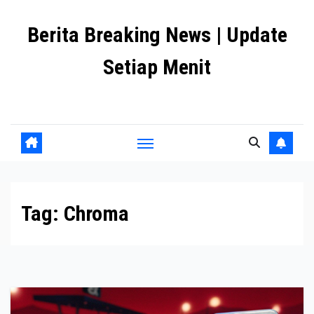
Skip
Berita Breaking News | Update
to
content
Setiap Menit
premanlife.biz.id
Tag:
Chroma