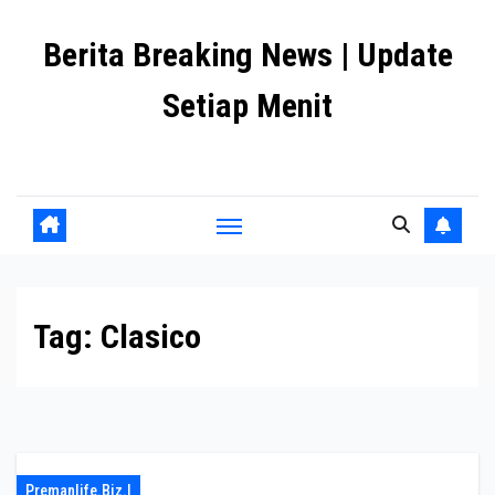
Skip
Berita Breaking News | Update
to
content
Setiap Menit
premanlife.biz.id
Tag:
Clasico
Premanlife.biz.i