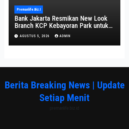
Premanlife.biz.i
Bank Jakarta Resmikan New Look
Branch KCP Kebayoran Park untuk
Transformasi Layanan
AGUSTUS 5, 2026
ADMIN
Berita Breaking News | Update
Setiap Menit
premanlife.biz.id