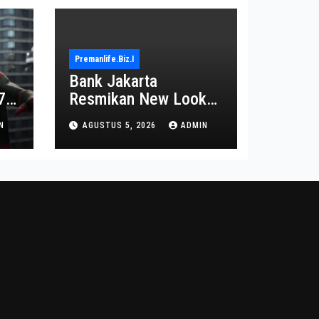
Premanlife.biz.i
Bank Jakarta
7
Resmikan New Look
Branch KCP
N
AGUSTUS 5, 2026
ADMIN
Kebayoran Park untuk
Transformasi Layanan