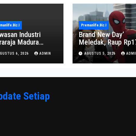
manlife.biz.i
Premanlife.biz.i
wasan Industri
Brand New Day’
raraja Madura
Meledak, Raup Rp1
proyeksi Jadi Pusat
Triliun dalam 6 Hari
GUSTUS 6, 2026
ADMIN
AGUSTUS 5, 2026
ADMI
onomi Baru
pdate Setiap