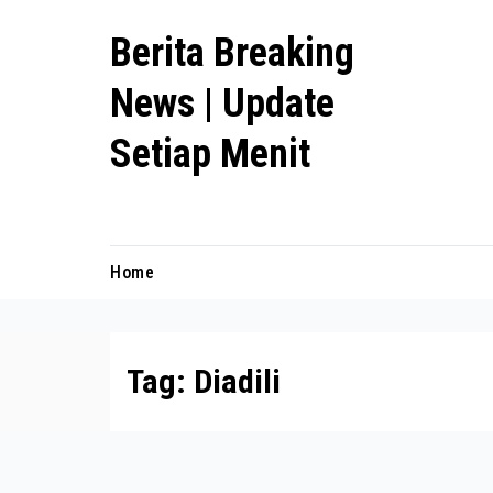
Skip
Berita Breaking
to
content
News | Update
Setiap Menit
premanlife.biz.id
Home
Tag:
Diadili