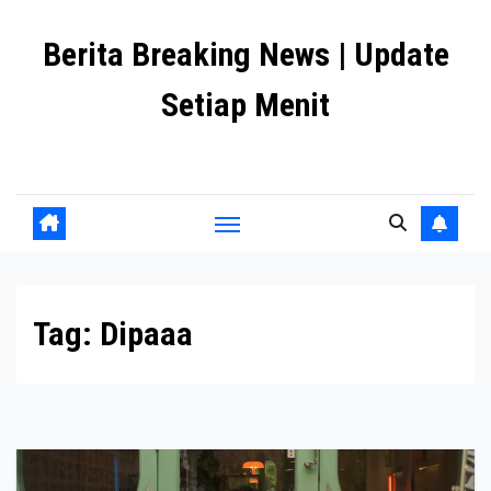
Skip
Berita Breaking News | Update
to
content
Setiap Menit
premanlife.biz.id
Tag:
Dipaaa