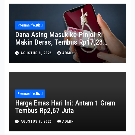
Premanlife.biz.i
Dana Asing Masuk ke Pinjol RI
Makin Deras, Tembus Rp17,28
Triliun per Juni 2026
AGUSTUS 8, 2026
ADMIN
Premanlife.biz.i
Harga Emas Hari Ini: Antam 1 Gram
Tembus Rp2,67 Juta
AGUSTUS 8, 2026
ADMIN