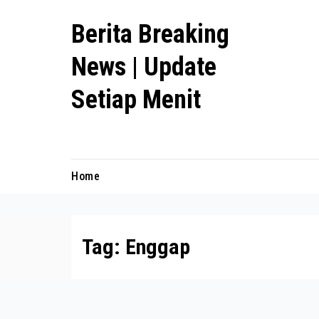
Skip
Berita Breaking
to
content
News | Update
Setiap Menit
premanlife.biz.id
Home
Tag:
Enggap