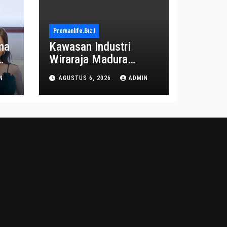
Premanlife.biz.i
ma
Kawasan Industri
Wiraraja Madura
on
Diproyeksi Jadi Pusat
N
AGUSTUS 6, 2026
ADMIN
Ekonomi Baru