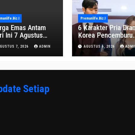
manlife.biz.i
Premanlife.biz.i
rga Emas Antam
6 Karakter Pria Dra
ri Ini 7 Agustus
Korea Pencemburu
26: Turun Jadi
Berat, Bikin Penont
GUSTUS 7, 2026
ADMIN
AGUSTUS 6, 2026
ADMI
2.650.000
Gemas
pdate Setiap