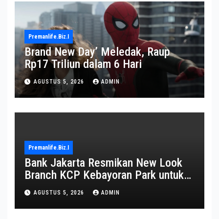
Premanlife.biz.i
Brand New Day’ Meledak, Raup
Rp17 Triliun dalam 6 Hari
AGUSTUS 5, 2026
ADMIN
Premanlife.biz.i
Bank Jakarta Resmikan New Look
Branch KCP Kebayoran Park untuk
Transformasi Layanan
AGUSTUS 5, 2026
ADMIN