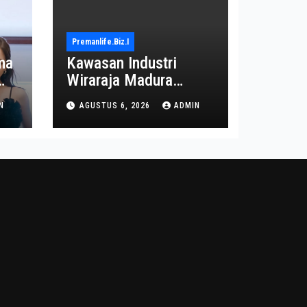
Premanlife.biz.i
ma
Kawasan Industri
Wiraraja Madura
on
Diproyeksi Jadi Pusat
N
AGUSTUS 6, 2026
ADMIN
Ekonomi Baru