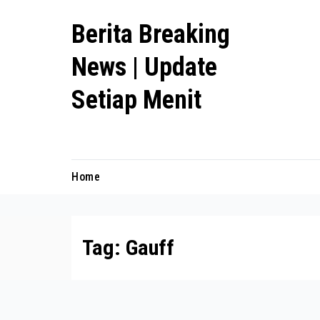
Skip
Berita Breaking
to
content
News | Update
Setiap Menit
premanlife.biz.id
Home
Tag:
Gauff