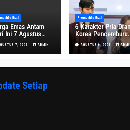
manlife.biz.i
Premanlife.biz.i
rga Emas Antam
6 Karakter Pria Dra
ri Ini 7 Agustus
Korea Pencemburu
26: Turun Jadi
Berat, Bikin Penont
GUSTUS 7, 2026
ADMIN
AGUSTUS 6, 2026
ADMI
2.650.000
Gemas
pdate Setiap