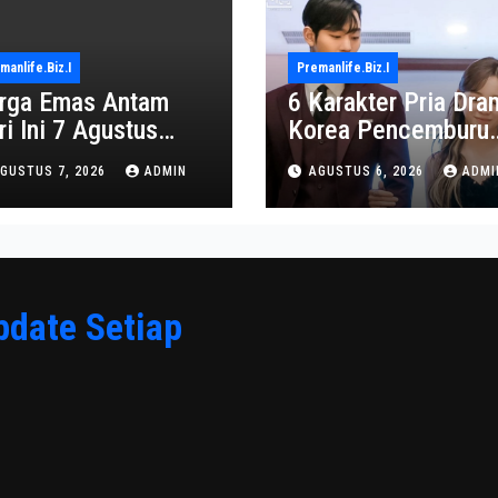
manlife.biz.i
Premanlife.biz.i
rga Emas Antam
6 Karakter Pria Dra
ri Ini 7 Agustus
Korea Pencemburu
26: Turun Jadi
Berat, Bikin Penont
GUSTUS 7, 2026
ADMIN
AGUSTUS 6, 2026
ADMI
2.650.000
Gemas
pdate Setiap