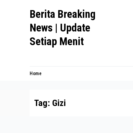
Skip
Berita Breaking
to
content
News | Update
Setiap Menit
premanlife.biz.id
Home
Tag:
Gizi