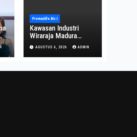
Premanlife.biz.i
ma
Kawasan Industri
Wiraraja Madura
on
Diproyeksi Jadi Pusat
N
AGUSTUS 6, 2026
ADMIN
Ekonomi Baru