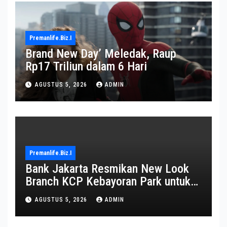
Premanlife.biz.i
Brand New Day’ Meledak, Raup
Rp17 Triliun dalam 6 Hari
AGUSTUS 5, 2026
ADMIN
Premanlife.biz.i
Bank Jakarta Resmikan New Look
Branch KCP Kebayoran Park untuk
Transformasi Layanan
AGUSTUS 5, 2026
ADMIN