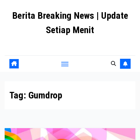
Skip
Berita Breaking News | Update
to
content
Setiap Menit
premanlife.biz.id
Tag:
Gumdrop