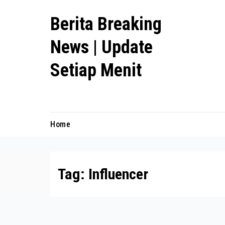
Skip
Berita Breaking
to
content
News | Update
Setiap Menit
premanlife.biz.id
Home
Tag:
Influencer