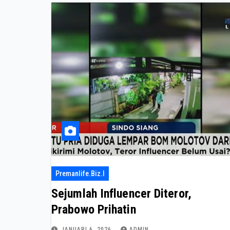
Premanlife.biz.i
Sejumlah Influencer Diteror,
Prabowo Prihatin
JANUARI 6, 2026
ADMIN