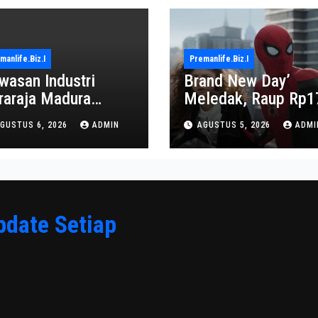
manlife.biz.i
Premanlife.biz.i
wasan Industri
Brand New Day’
raraja Madura
Meledak, Raup Rp1
proyeksi Jadi Pusat
Triliun dalam 6 Hari
GUSTUS 6, 2026
ADMIN
AGUSTUS 5, 2026
ADMI
onomi Baru
pdate Setiap