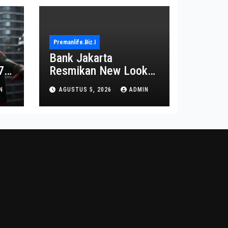
Premanlife.biz.i
Bank Jakarta
7
Resmikan New Look
Branch KCP
N
AGUSTUS 5, 2026
ADMIN
Kebayoran Park untuk
Transformasi Layanan