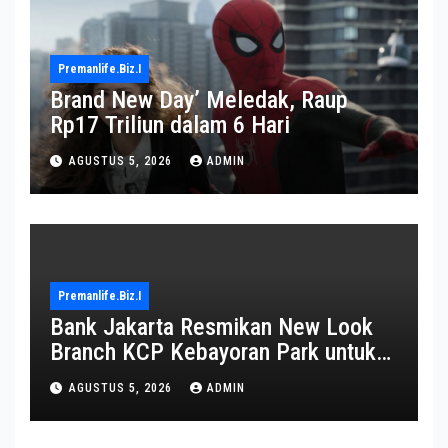
Premanlife.biz.i
Brand New Day’ Meledak, Raup
Rp17 Triliun dalam 6 Hari
AGUSTUS 5, 2026
ADMIN
Premanlife.biz.i
Bank Jakarta Resmikan New Look
Branch KCP Kebayoran Park untuk
Transformasi Layanan
AGUSTUS 5, 2026
ADMIN