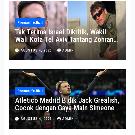
Premanlife.biz.i
Tak Terima Israel Dikritik, Wakil
Wali Kota Tel Aviv Tantang Zohran
Mamdani Adu Jotos di Ring Tinju
AGUSTUS 4, 2026
ADMIN
Premanlife.biz.i
Atletico Madrid Bidik Jack Grealish,
Cocok dengan Gaya Main Simeone
AGUSTUS 4, 2026
ADMIN