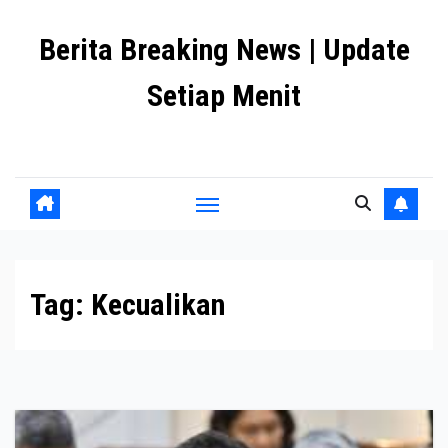
Skip
Berita Breaking News | Update
to
content
Setiap Menit
premanlife.biz.id
Tag:
Kecualikan