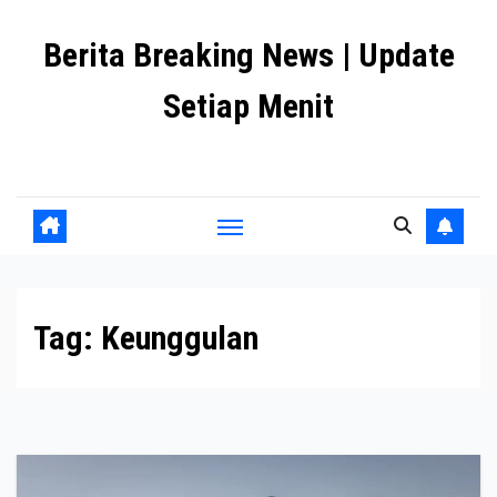
Skip
Berita Breaking News | Update
to
content
Setiap Menit
premanlife.biz.id
Tag:
Keunggulan