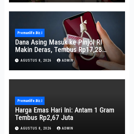
Premanlife.biz.i
Dana Asing Masuk ke Pinjol RI
Makin Deras, Tembus Rp17,28
Triliun per Juni 2026
AGUSTUS 8, 2026
ADMIN
Premanlife.biz.i
Harga Emas Hari Ini: Antam 1 Gram
Tembus Rp2,67 Juta
AGUSTUS 8, 2026
ADMIN