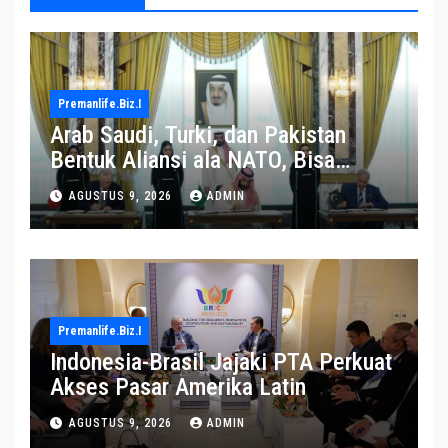
Premanlife.biz.i
Arab Saudi, Turki, dan Pakistan
Bentuk Aliansi ala NATO, Bisa
Terseret dalam Perang Iran?
AGUSTUS 9, 2026
ADMIN
Premanlife.biz.i
Indonesia-Brasil Jajaki PTA Perkuat
Akses Pasar Amerika Latin
AGUSTUS 9, 2026
ADMIN