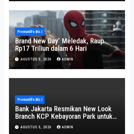
Premanlife.biz.i
Brand New Day’ Meledak, Raup
Rp17 Triliun dalam 6 Hari
AGUSTUS 5, 2026
ADMIN
Premanlife.biz.i
Bank Jakarta Resmikan New Look
Branch KCP Kebayoran Park untuk
Transformasi Layanan
AGUSTUS 5, 2026
ADMIN