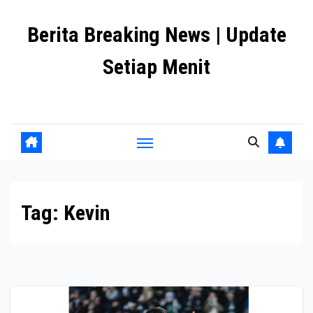
Skip
Berita Breaking News | Update
to
content
Setiap Menit
premanlife.biz.id
Tag:
Kevin