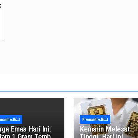
:
manlife.biz.i
Premanlife.biz.i
rga Emas Hari Ini:
Kemarin Melesat
tam 1 Gram Tembus
Tinggi, Hari Ini