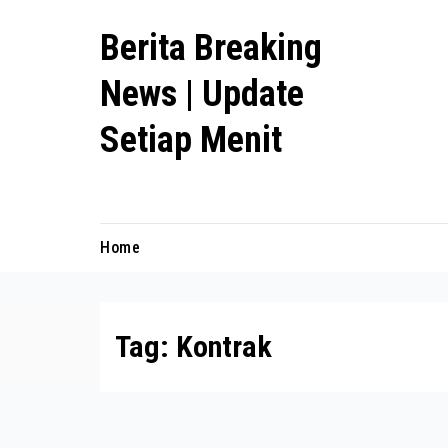
Skip
Berita Breaking
to
content
News | Update
Setiap Menit
premanlife.biz.id
Home
Tag:
Kontrak