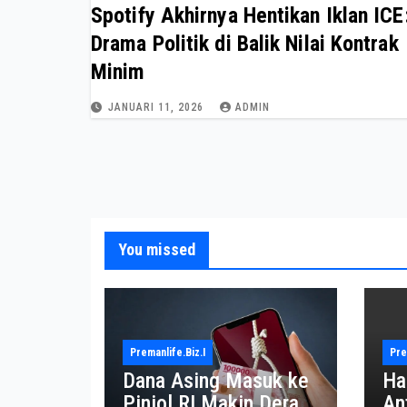
Spotify Akhirnya Hentikan Iklan ICE
Drama Politik di Balik Nilai Kontrak
Minim
JANUARI 11, 2026
ADMIN
You missed
Premanlife.biz.i
Pre
Dana Asing Masuk ke
Ha
Pinjol RI Makin Deras,
An