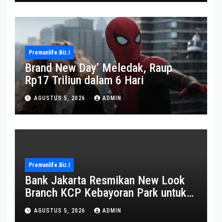
Premanlife.biz.i
Brand New Day’ Meledak, Raup
Rp17 Triliun dalam 6 Hari
AGUSTUS 5, 2026
ADMIN
Premanlife.biz.i
Bank Jakarta Resmikan New Look
Branch KCP Kebayoran Park untuk
Transformasi Layanan
AGUSTUS 5, 2026
ADMIN