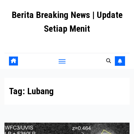
Skip
Berita Breaking News | Update
to
content
Setiap Menit
premanlife.biz.id
Tag:
Lubang