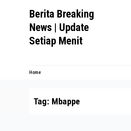
Skip
Berita Breaking
to
content
News | Update
Setiap Menit
premanlife.biz.id
Home
Tag:
Mbappe