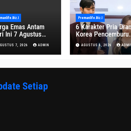
manlife.biz.i
Premanlife.biz.i
rga Emas Antam
6 Karakter Pria Dra
ri Ini 7 Agustus
Korea Pencemburu
26: Turun Jadi
Berat, Bikin Penont
GUSTUS 7, 2026
ADMIN
AGUSTUS 6, 2026
ADMI
2.650.000
Gemas
pdate Setiap