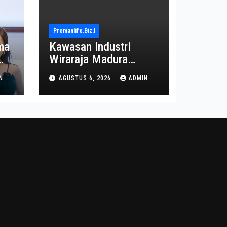
Premanlife.biz.i
ma
Kawasan Industri
Wiraraja Madura
on
Diproyeksi Jadi Pusat
N
AGUSTUS 6, 2026
ADMIN
Ekonomi Baru