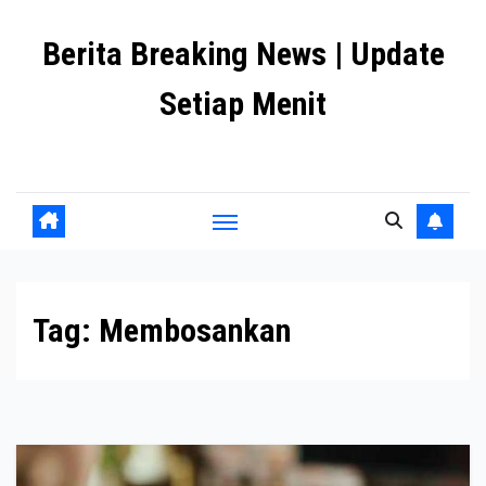
Skip
Berita Breaking News | Update
to
content
Setiap Menit
premanlife.biz.id
Tag:
Membosankan