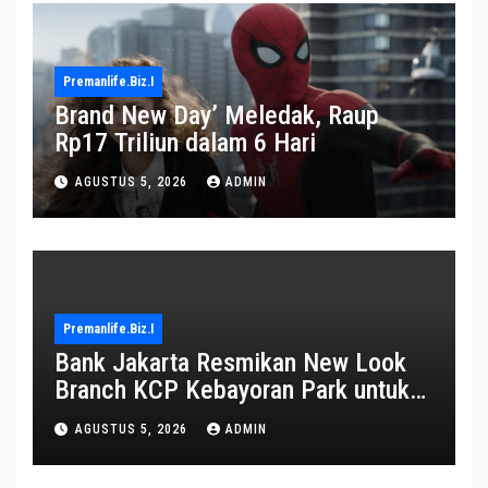
Premanlife.biz.i
Brand New Day’ Meledak, Raup
Rp17 Triliun dalam 6 Hari
AGUSTUS 5, 2026
ADMIN
Premanlife.biz.i
Bank Jakarta Resmikan New Look
Branch KCP Kebayoran Park untuk
Transformasi Layanan
AGUSTUS 5, 2026
ADMIN