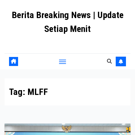
Skip
Berita Breaking News | Update
to
content
Setiap Menit
premanlife.biz.id
Tag:
MLFF