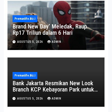
Premanlife.biz.i
Brand New Day’ Meledak, Raup
Rp17 Triliun dalam 6 Hari
AGUSTUS 5, 2026
ADMIN
Premanlife.biz.i
Bank Jakarta Resmikan New Look
Branch KCP Kebayoran Park untuk
Transformasi Layanan
AGUSTUS 5, 2026
ADMIN