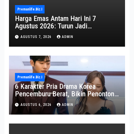
Premanlife.biz.i
Harga Emas Antam Hari Ini 7
Agustus 2026: Turun Jadi
Rp2.650.000
AGUSTUS 7, 2026
ADMIN
Premanlife.biz.i
6 Karakter Pria Drama Korea
Pencemburu Berat, Bikin Penonton
Gemas
AGUSTUS 6, 2026
ADMIN