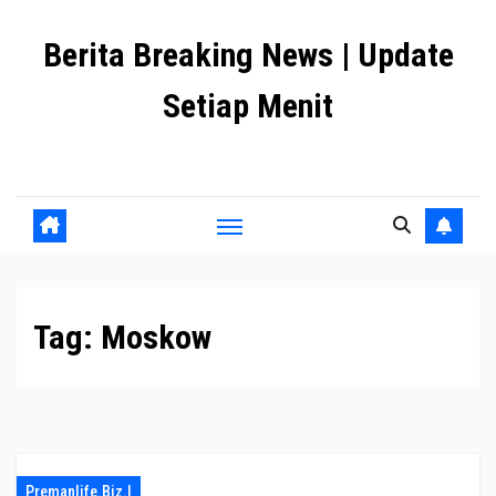
Skip
Berita Breaking News | Update
to
content
Setiap Menit
premanlife.biz.id
Tag:
Moskow
Premanlife.biz.i