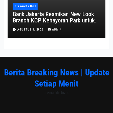
Premanlife.biz.i
Bank Jakarta Resmikan New Look
Branch KCP Kebayoran Park untuk
Transformasi Layanan
AGUSTUS 5, 2026
ADMIN
Berita Breaking News | Update
Setiap Menit
premanlife.biz.id