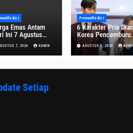
manlife.biz.i
Premanlife.biz.i
rga Emas Antam
6 Karakter Pria Dra
ri Ini 7 Agustus
Korea Pencemburu
26: Turun Jadi
Berat, Bikin Penont
GUSTUS 7, 2026
ADMIN
AGUSTUS 6, 2026
ADMI
2.650.000
Gemas
pdate Setiap