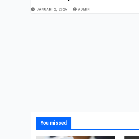
Tantangan!
JANUARI 2, 2026
ADMIN
You missed