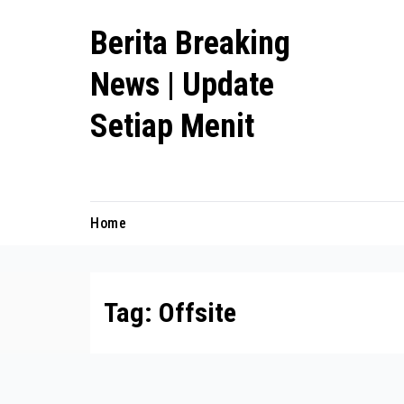
Skip
Berita Breaking
to
content
News | Update
Setiap Menit
premanlife.biz.id
Home
Tag:
Offsite