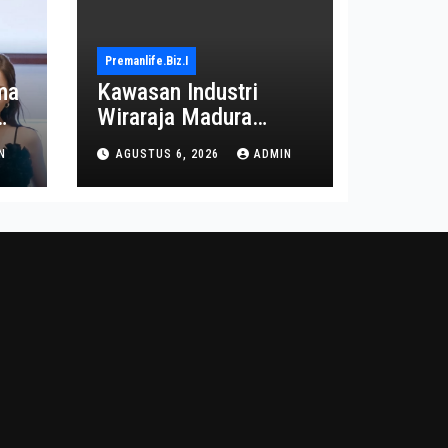
Premanlife.biz.i
ma
Kawasan Industri
Wiraraja Madura
on
Diproyeksi Jadi Pusat
N
AGUSTUS 6, 2026
ADMIN
Ekonomi Baru