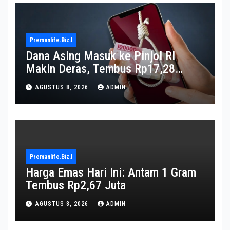
Premanlife.biz.i
Dana Asing Masuk ke Pinjol RI
Makin Deras, Tembus Rp17,28
Triliun per Juni 2026
AGUSTUS 8, 2026
ADMIN
Premanlife.biz.i
Harga Emas Hari Ini: Antam 1 Gram
Tembus Rp2,67 Juta
AGUSTUS 8, 2026
ADMIN