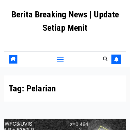
Skip
Berita Breaking News | Update
to
content
Setiap Menit
premanlife.biz.id
Tag:
Pelarian