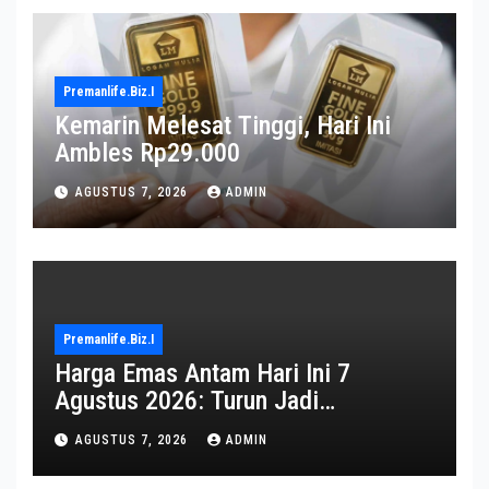
Premanlife.biz.i
Kemarin Melesat Tinggi, Hari Ini
Ambles Rp29.000
AGUSTUS 7, 2026
ADMIN
Premanlife.biz.i
Harga Emas Antam Hari Ini 7
Agustus 2026: Turun Jadi
Rp2.650.000
AGUSTUS 7, 2026
ADMIN