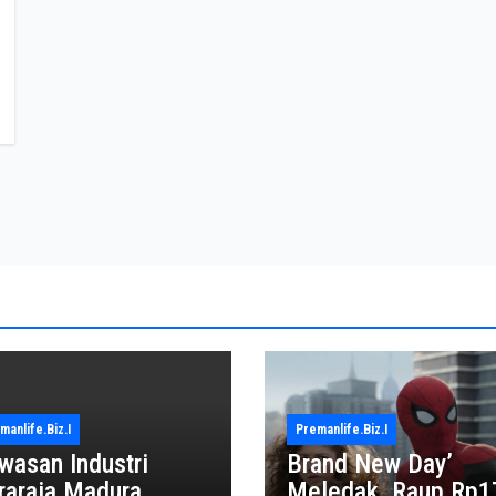
manlife.biz.i
Premanlife.biz.i
wasan Industri
Brand New Day’
raraja Madura
Meledak, Raup Rp1