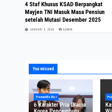
4 Staf Khusus KSAD Berpangkat
Mayjen TNI Masuk Masa Pensiun
setelah Mutasi Desember 2025
JANUARI 4, 2026
ADMIN
You missed
Premanlife.biz.i
Pre
6 Karakter Pria Drama
Ka
Korea Pencemburu
Wi