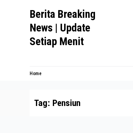
Skip
Berita Breaking
to
content
News | Update
Setiap Menit
premanlife.biz.id
Home
Tag:
Pensiun