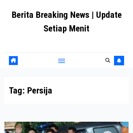
Skip
Berita Breaking News | Update
to
content
Setiap Menit
premanlife.biz.id
Tag:
Persija