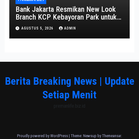
Bank Jakarta Resmikan New Look
Branch KCP Kebayoran Park untuk
Transformasi Layanan
AGUSTUS 5, 2026
ADMIN
Berita Breaking News | Update
Setiap Menit
premanlife.biz.id
Proudly powered by WordPress
|
Theme: Newsup by
Themeansar
.