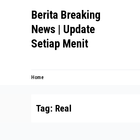
Skip
Berita Breaking
to
content
News | Update
Setiap Menit
premanlife.biz.id
Home
Tag:
Real