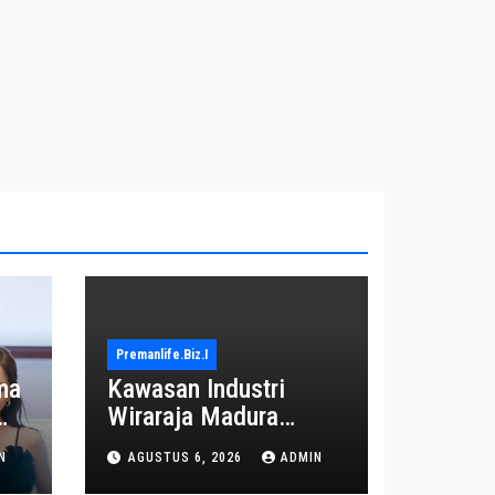
Premanlife.biz.i
ma
Kawasan Industri
Wiraraja Madura
on
Diproyeksi Jadi Pusat
N
AGUSTUS 6, 2026
ADMIN
Ekonomi Baru