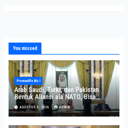
You missed
Premanlife.biz.i
Arab Saudi, Turki, dan Pakistan
Bentuk Aliansi ala NATO, Bisa
Terseret dalam Perang Iran?
AGUSTUS 9, 2026
ADMIN