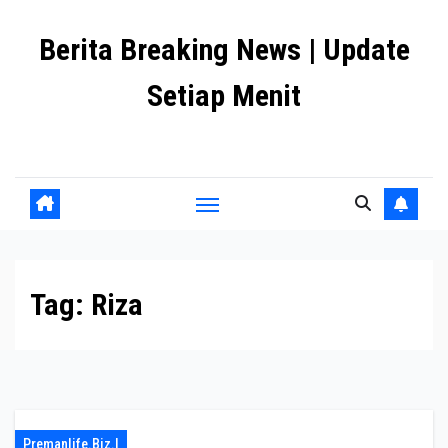
Skip
Berita Breaking News | Update
to
content
Setiap Menit
premanlife.biz.id
Tag:
Riza
Premanlife.biz.i