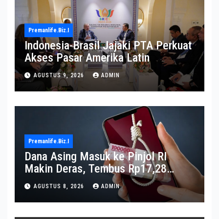
Premanlife.biz.i
Indonesia-Brasil Jajaki PTA Perkuat
Akses Pasar Amerika Latin
AGUSTUS 9, 2026
ADMIN
Premanlife.biz.i
Dana Asing Masuk ke Pinjol RI
Makin Deras, Tembus Rp17,28
Triliun per Juni 2026
AGUSTUS 8, 2026
ADMIN