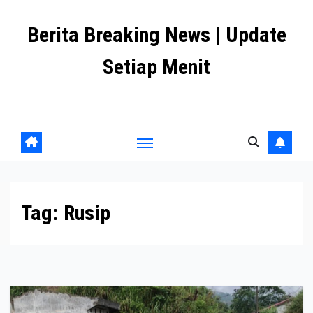
Skip
Berita Breaking News | Update
to
content
Setiap Menit
premanlife.biz.id
Tag:
Rusip