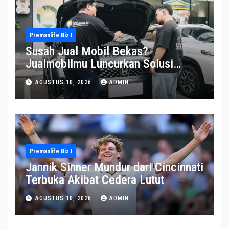
Premanlife.biz.i
Susah Jual Mobil Bekas?
Jualmobilmu Luncurkan Solusi
Menarik bagi Pemilik
AGUSTUS 10, 2026
ADMIN
Premanlife.biz.i
Jannik Sinner Mundur dari Cincinnati
Terbuka Akibat Cedera Lutut
AGUSTUS 10, 2026
ADMIN