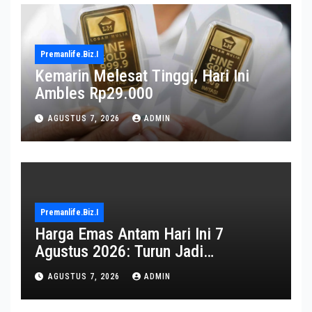
Premanlife.biz.i
Kemarin Melesat Tinggi, Hari Ini
Ambles Rp29.000
AGUSTUS 7, 2026
ADMIN
Premanlife.biz.i
Harga Emas Antam Hari Ini 7
Agustus 2026: Turun Jadi
Rp2.650.000
AGUSTUS 7, 2026
ADMIN