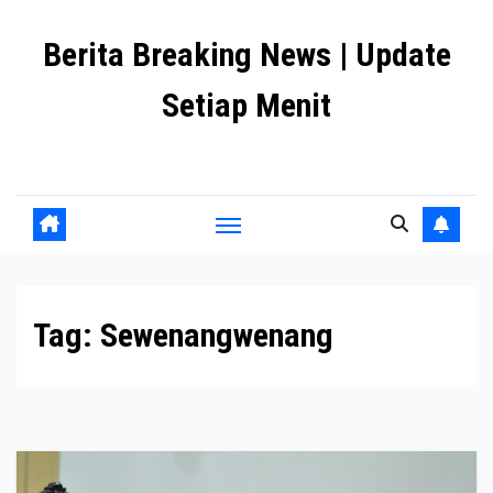
Skip
Berita Breaking News | Update
to
content
Setiap Menit
premanlife.biz.id
Tag:
Sewenangwenang