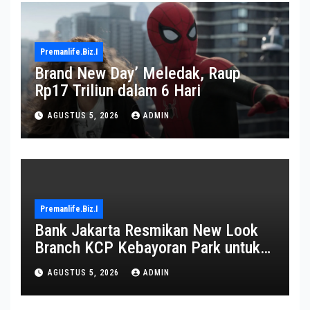
Premanlife.biz.i
Brand New Day’ Meledak, Raup
Rp17 Triliun dalam 6 Hari
AGUSTUS 5, 2026
ADMIN
Premanlife.biz.i
Bank Jakarta Resmikan New Look
Branch KCP Kebayoran Park untuk
Transformasi Layanan
AGUSTUS 5, 2026
ADMIN