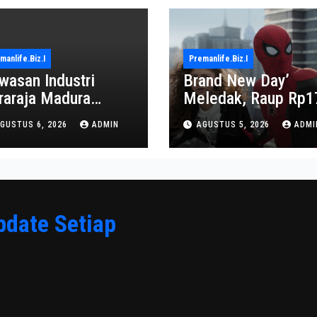
manlife.biz.i
Premanlife.biz.i
wasan Industri
Brand New Day’
raraja Madura
Meledak, Raup Rp1
proyeksi Jadi Pusat
Triliun dalam 6 Hari
GUSTUS 6, 2026
ADMIN
AGUSTUS 5, 2026
ADMI
onomi Baru
pdate Setiap