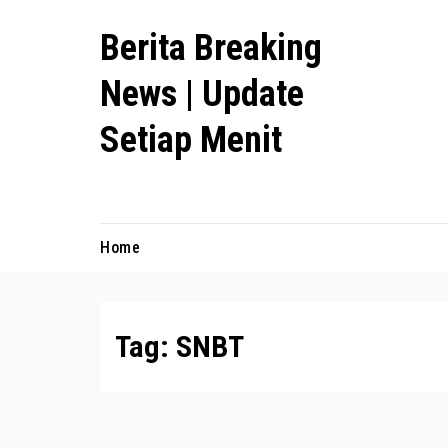
Skip
Berita Breaking
to
content
News | Update
Setiap Menit
premanlife.biz.id
Home
Tag:
SNBT