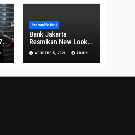
Premanlife.biz.i
Bank Jakarta
7
Resmikan New Look
Branch KCP
N
AGUSTUS 5, 2026
ADMIN
Kebayoran Park untuk
Transformasi Layanan