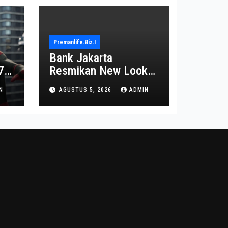
Premanlife.biz.i
Bank Jakarta
7
Resmikan New Look
Branch KCP
N
AGUSTUS 5, 2026
ADMIN
Kebayoran Park untuk
Transformasi Layanan