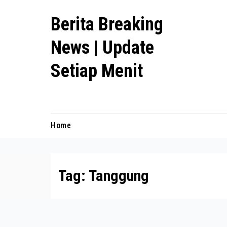
Skip
Berita Breaking
to
content
News | Update
Setiap Menit
premanlife.biz.id
Home
Tag:
Tanggung