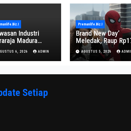
manlife.biz.i
Premanlife.biz.i
wasan Industri
Brand New Day’
raraja Madura
Meledak, Raup Rp1
proyeksi Jadi Pusat
Triliun dalam 6 Hari
GUSTUS 6, 2026
ADMIN
AGUSTUS 5, 2026
ADMI
onomi Baru
pdate Setiap