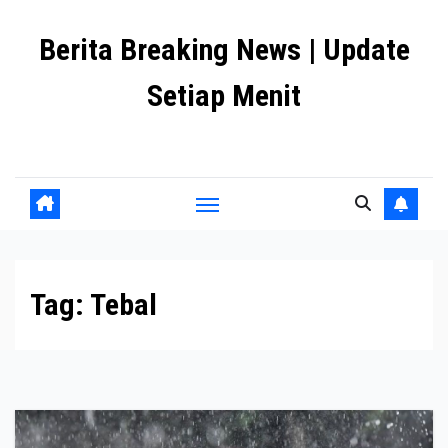
Skip
Berita Breaking News | Update
to
content
Setiap Menit
premanlife.biz.id
Tag:
Tebal