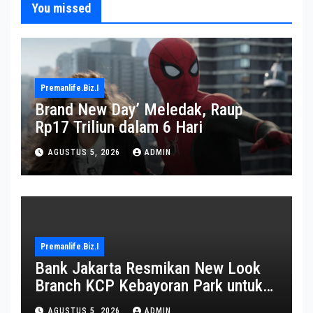
You missed
Premanlife.biz.i
Brand New Day’ Meledak, Raup
Rp17 Triliun dalam 6 Hari
AGUSTUS 5, 2026
ADMIN
Premanlife.biz.i
Bank Jakarta Resmikan New Look
Branch KCP Kebayoran Park untuk
Transformasi Layanan
AGUSTUS 5, 2026
ADMIN