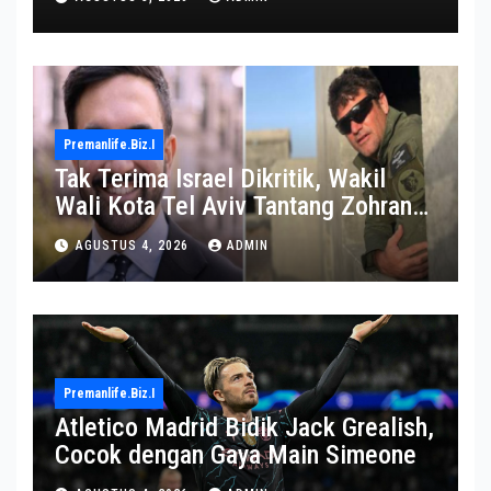
Premanlife.biz.i
Tak Terima Israel Dikritik, Wakil
Wali Kota Tel Aviv Tantang Zohran
Mamdani Adu Jotos di Ring Tinju
AGUSTUS 4, 2026
ADMIN
Premanlife.biz.i
Atletico Madrid Bidik Jack Grealish,
Cocok dengan Gaya Main Simeone