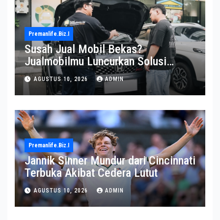
Premanlife.biz.i
Susah Jual Mobil Bekas?
Jualmobilmu Luncurkan Solusi
Menarik bagi Pemilik
AGUSTUS 10, 2026
ADMIN
Premanlife.biz.i
Jannik Sinner Mundur dari Cincinnati
Terbuka Akibat Cedera Lutut
AGUSTUS 10, 2026
ADMIN