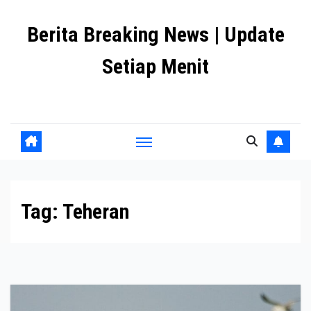
Skip
Berita Breaking News | Update
to
content
Setiap Menit
premanlife.biz.id
Tag:
Teheran