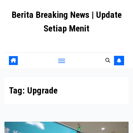
Skip
Berita Breaking News | Update
to
content
Setiap Menit
premanlife.biz.id
Tag:
Upgrade