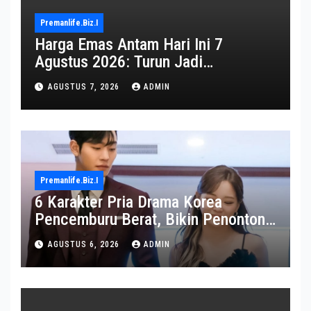
Premanlife.biz.i
Harga Emas Antam Hari Ini 7
Agustus 2026: Turun Jadi
Rp2.650.000
AGUSTUS 7, 2026
ADMIN
Premanlife.biz.i
6 Karakter Pria Drama Korea
Pencemburu Berat, Bikin Penonton
Gemas
AGUSTUS 6, 2026
ADMIN