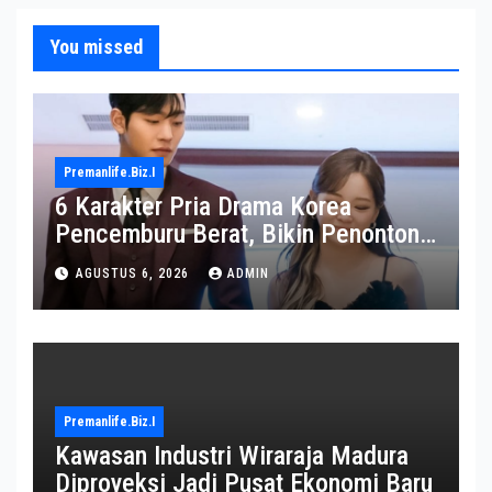
You missed
Premanlife.biz.i
6 Karakter Pria Drama Korea
Pencemburu Berat, Bikin Penonton
Gemas
AGUSTUS 6, 2026
ADMIN
Premanlife.biz.i
Kawasan Industri Wiraraja Madura
Diproyeksi Jadi Pusat Ekonomi Baru