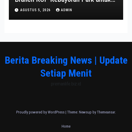
Transformasi Layanan
AGUSTUS 5, 2026
ADMIN
Berita Breaking News | Update
Setiap Menit
premanlife.biz.id
Proudly powered by WordPress
|
Theme: Newsup by
Themeansar
.
Home