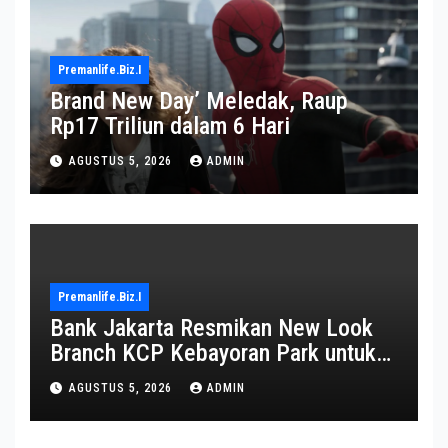
Premanlife.biz.i
Brand New Day’ Meledak, Raup
Rp17 Triliun dalam 6 Hari
AGUSTUS 5, 2026
ADMIN
Premanlife.biz.i
Bank Jakarta Resmikan New Look
Branch KCP Kebayoran Park untuk
Transformasi Layanan
AGUSTUS 5, 2026
ADMIN