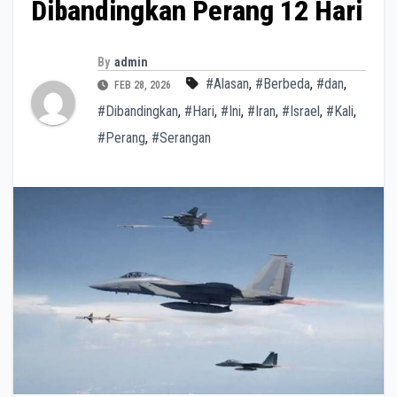
Dibandingkan Perang 12 Hari
By
admin
#Alasan
,
#Berbeda
,
#dan
,
FEB 28, 2026
#Dibandingkan
,
#Hari
,
#Ini
,
#Iran
,
#Israel
,
#Kali
,
#Perang
,
#Serangan