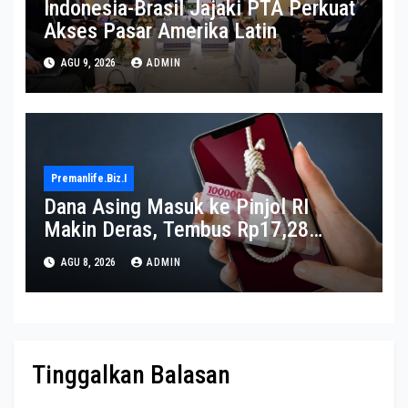
Indonesia-Brasil Jajaki PTA Perkuat
Akses Pasar Amerika Latin
AGU 9, 2026
ADMIN
Premanlife.biz.i
Dana Asing Masuk ke Pinjol RI
Makin Deras, Tembus Rp17,28
Triliun per Juni 2026
AGU 8, 2026
ADMIN
Tinggalkan Balasan