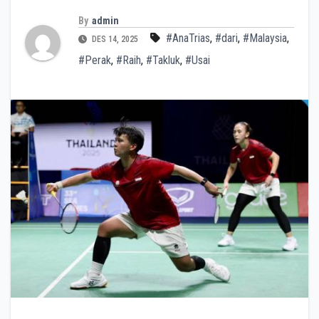
By
admin
#AnaTrias
,
#dari
,
#Malaysia
,
DES 14, 2025
#Perak
,
#Raih
,
#Takluk
,
#Usai