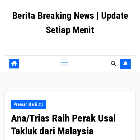
Skip
Berita Breaking News | Update
to
content
Setiap Menit
premanlife.biz.id
Premanlife.biz.i
Ana/Trias Raih Perak Usai
Takluk dari Malaysia