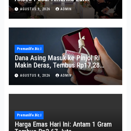
AGUSTUS 9, 2026
ADMIN
Premanlife.biz.i
Dana Asing Masuk ke Pinjol RI
Makin Deras, Tembus Rp17,28
Triliun per Juni 2026
AGUSTUS 8, 2026
ADMIN
Premanlife.biz.i
Harga Emas Hari Ini: Antam 1 Gram