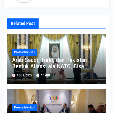
Related Post
Premanlife.biz.i
Arab Saudi, Turki, dan Pakistan
Bentuk Aliansi ala NATO, Bisa
Terseret dalam Perang Iran?
AGU 9, 2026
ADMIN
Premanlife.biz.i