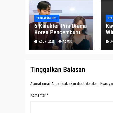
Premanlife.biz.i
Prem
6 Karakter Pria Drama
Ka
Korea Pencemburu
Wi
Berat, Bikin Penonton
Di
AGU 6, 2026
ADMIN
AG
Gemas
Ek
Tinggalkan Balasan
Alamat email Anda tidak akan dipublikasikan.
Ruas ya
Komentar
*