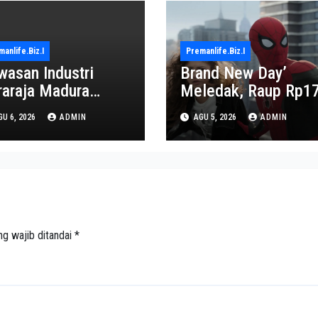
anlife.biz.i
Premanlife.biz.i
wasan Industri
Brand New Day’
raraja Madura
Meledak, Raup Rp1
proyeksi Jadi Pusat
Triliun dalam 6 Hari
U 6, 2026
ADMIN
AGU 5, 2026
ADMIN
onomi Baru
ng wajib ditandai
*