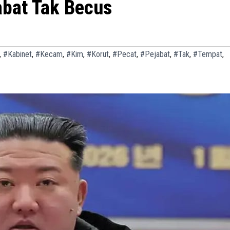
bat Tak Becus
,
#Kabinet
,
#Kecam
,
#Kim
,
#Korut
,
#Pecat
,
#Pejabat
,
#Tak
,
#Tempat
,