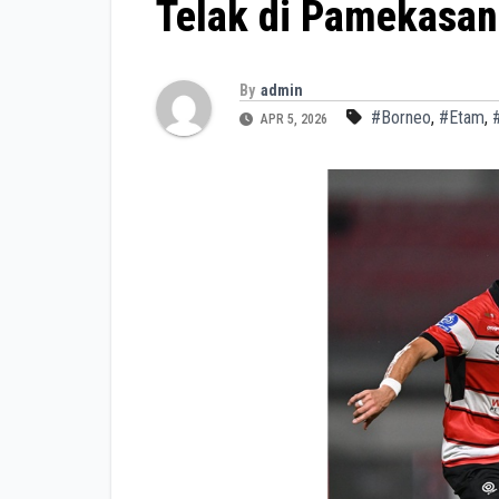
Telak di Pamekasan
By
admin
#Borneo
,
#Etam
,
APR 5, 2026