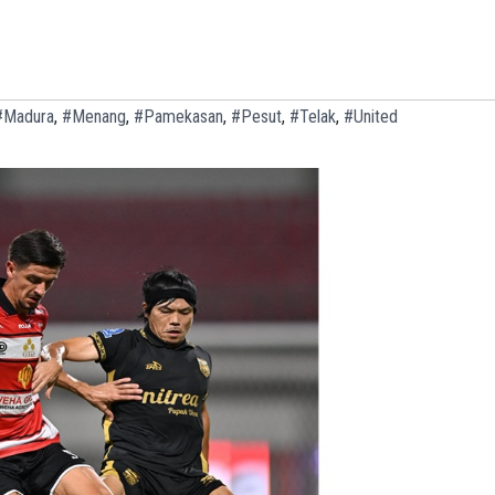
#Madura
,
#Menang
,
#Pamekasan
,
#Pesut
,
#Telak
,
#United