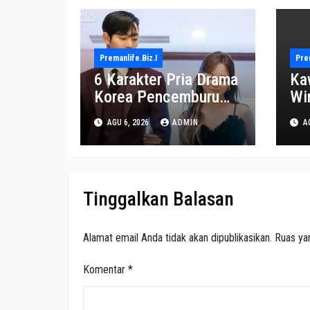
Premanlife.biz.i
Prem
6 Karakter Pria Drama
Ka
Korea Pencemburu
Wi
Berat, Bikin Penonton
Di
AGU 6, 2026
ADMIN
AG
Gemas
Ek
Tinggalkan Balasan
Alamat email Anda tidak akan dipublikasikan.
Ruas ya
Komentar
*