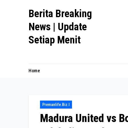
Skip
Berita Breaking
to
content
News | Update
Setiap Menit
premanlife.biz.id
Home
Premanlife.biz.i
Madura United vs B