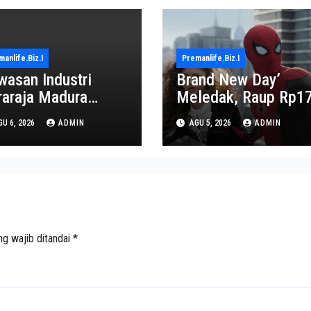
anlife.biz.i
Premanlife.biz.i
wasan Industri
Brand New Day’
raraja Madura
Meledak, Raup Rp1
proyeksi Jadi Pusat
Triliun dalam 6 Hari
U 6, 2026
ADMIN
AGU 5, 2026
ADMIN
onomi Baru
ng wajib ditandai
*