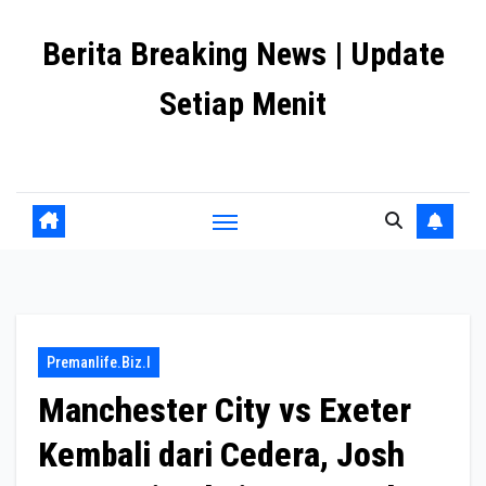
Skip
Berita Breaking News | Update
to
content
Setiap Menit
premanlife.biz.id
Premanlife.biz.i
Manchester City vs Exeter
Kembali dari Cedera, Josh