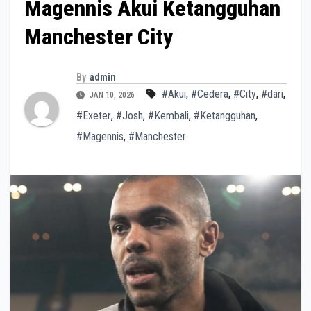
Magennis Akui Ketangguhan
Manchester City
By
admin
#Akui
,
#Cedera
,
#City
,
#dari
,
JAN 10, 2026
#Exeter
,
#Josh
,
#Kembali
,
#Ketangguhan
,
#Magennis
,
#Manchester