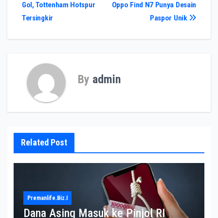
Gol, Tottenham Hotspur
Oppo Find N7 Punya Desain
pos
Tersingkir
Paspor Unik
By
admin
Related Post
Premanlife.biz.i
Dana Asing Masuk ke Pinjol RI