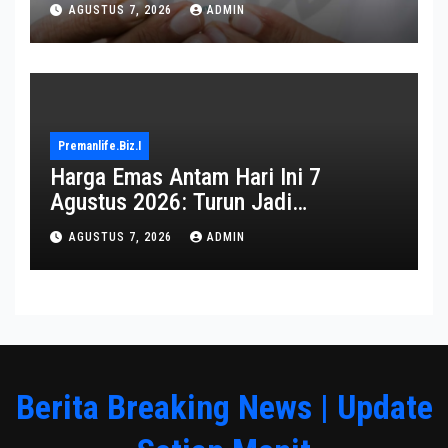
AGUSTUS 7, 2026
ADMIN
Premanlife.biz.i
Harga Emas Antam Hari Ini 7
Agustus 2026: Turun Jadi
Rp2.650.000
AGUSTUS 7, 2026
ADMIN
Berita Breaking News | Update