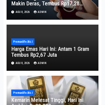
Makin Deras, Tembus Rp17,28
Triliun per Juni 2026
AGU 8, 2026
ADMIN
Premanlife.biz.i
Harga Emas Hari Ini: Antam 1 Gram
Tembus Rp2,67 Juta
AGU 8, 2026
ADMIN
Premanlife.biz.i
Kemarin Melesat Tinggi, Hari Ini